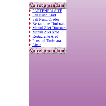
PARTENERI SITE
Sali Nunti Arad
Sali Nunti Oradea
Restaurante Timisoara
Meniul Zilei Timisoara
Meniul Zilei Arad
Restaurante Arad
Pensiuni Timisoara
Altele